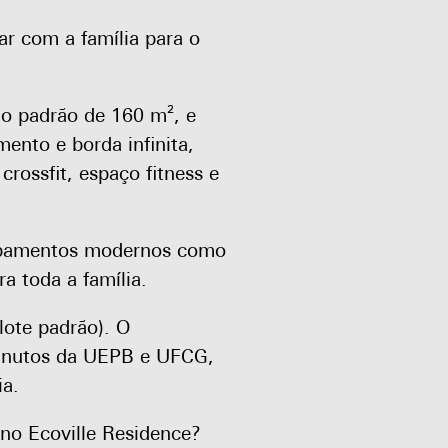
r com a família para o
o padrão de 160 m², e
ento e borda infinita,
crossfit, espaço fitness e
ipamentos modernos como
a toda a família.
lote padrão). O
minutos da UEPB e UFCG,
ia.
 no Ecoville Residence?