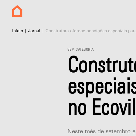
Início
Jornal
Construtora oferece condições especiais par
SEM CATEGORIA
Construt
especiai
no Ecovi
Neste mês de setembro es