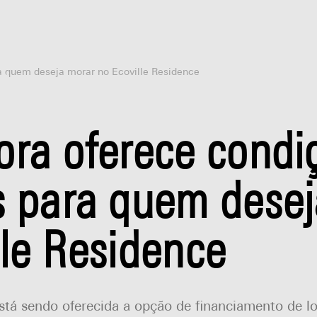
a quem deseja morar no Ecoville Residence
ora oferece condi
s para quem dese
lle Residence
tá sendo oferecida a opção de financiamento de l