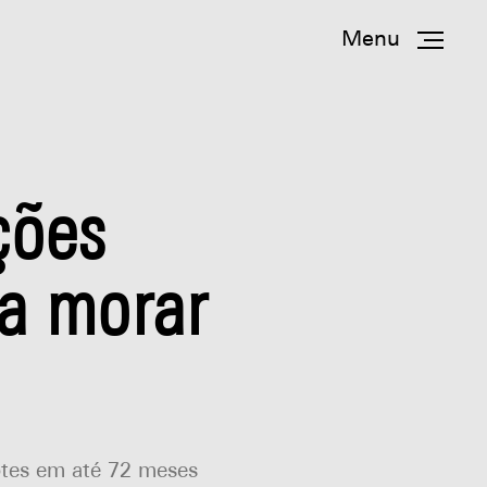
Menu
ções
ja morar
otes em até 72 meses